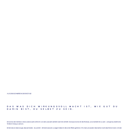
AUS DEM SCHMERZ IN DIE EKSTASE
DAS WAS DICH WIRKUNGSVOLL MACHT IST, WIE GUT DU
DARIN BIST, DU SELBST ZU SEIN.
Ich kenne den Schmerz eines Lebens weit entfernt von dem, was sich wirklich nach mir anfühlt. Genauso kenne ich die Ekstase, unverschämt ich zu sein - und genau damit eine
Welle in Gang zu setzen.
Ich bin davon überzeugt, dass wir beide - du und ich - mit dem was wir zu sagen haben in die erste Reihe gehören. Wo man uns weder übersehen noch überhören kann. Um der