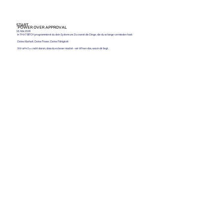
START
POWER OVER APPROVAL
16. Mai 2026
In THAT BITCH programmierst du dein System um. Du ownst die Dinge, die du so lange vermieden hast:
Deine Klarheit. Deine Power. Deine Fähigkeit
Wir arbeiten nicht daran, dass du es beser machst - wir öffnen das, was in dir liegt.
TAKE THE LEAP