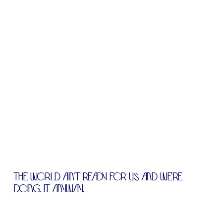
THE WORLD AIN'T READY FOR US AND WE'RE
DOING IT ANYWAY.