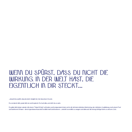
WENN DU SPÜRST, DASS DU NICHT DIE
WIRKUNG IN DER WELT HAST, DIE
EIGENTLICH IN DIR STECKT...
...obwohl du weißt, dass da mehr möglich ist, hat das einen Grund:.
Du zensierst dich, passt dich an und kopierst. Du tust alles, um nicht du zu sein.
Du gibst dich immer wieder mit einem "Naja-Erfolg" zufrieden und kompensierst das Loch in dir mit dem nächsten Mentoring, der nächsten Ausbildung, noch einem Tool
und weiterem Wissen - denn irgendwas muss doch endlich mal funktionieren -, anstatt es endlich zu wagen und alles auf die einzig richtige Karte zu setzen:
Dich
.