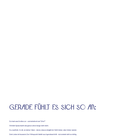
GERADE FÜHLT ES SICH SO AN:
Du hast was Großes vor - und scheiterst am "Wie?"
Wirklich Spass macht das ganze schon lange nicht mehr.
Du zweifelst. An dir, an deiner Vision - daran, dass es möglich ist. Nicht immer, aber immer wieder.
Dein Leben ist lauwarm. Der Höhepunkt bleibt aus. Irgendwas fehlt - du kommst nicht so richtig.