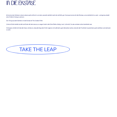
IN DIE EKSTASE
Ich kenne den Schmerz eines Lebens weit entfernt von dem, was sich wirklich nach mir anfühlt, gut. Genauso kenne ich die Ekstase, unverschämt ich zu sein - und genau damit
eine Welle in Gang zu setzen.
Der Weg aus dem Schmerz in die Extase ist The Golden Path.
Unterm Strich stellst du dich am Ende mit dem was
du
zu sagen hast in die Erste Reihe. Mutig. Laut. Aufrecht. So wie es immer schon bestimmt war.
Weil ganz ehrlich: ich hab die Nase voll davon, dass die Egos die Welt regieren. Ich will mehr gute Menschen sehen, die sich die Frechheit rausnehmen groß, sichtbar und wirksam
zu sein.
TAKE THE LEAP