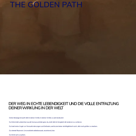
THE GOLDEN PATH
DER WEG IN ECHTE LEBENDIGKEIT UND DIE VOLLE ENTFALTUNG
DEINER WIRKUNG IN DER WELT
Deine Message braucht dich in deiner Größe. In deiner Größe zu sein bedeutet:
Du führst dich unbeirrbar aus dir heraus und bist ganz du, statt dich im Vergleich mit anderen zu verlieren.
Du hast keine Angst vor Herausforderungen und Setbacks, weil du sie immer als Möglichkeit nutzt, dich noch größer zu machen.
Du nimmst Raum ein. Unverschämt selbstbewusst, anziehend, klar.
Du hörst auf zu suchen.