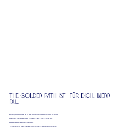
THE GOLDEN PATH IST FÜR DICH, WENN
DU…
Endlich geniessen willst, du zu sein - und so in Freude und Freiheit zu wirken
Nicht mehr vortäuschen willst - sondern Lust auf echte Extase hast
Deinen Magnetismus aktivieren willst
...um endlich das Leben zu erreichen, von dem du fühlst, dass es möglich ist!