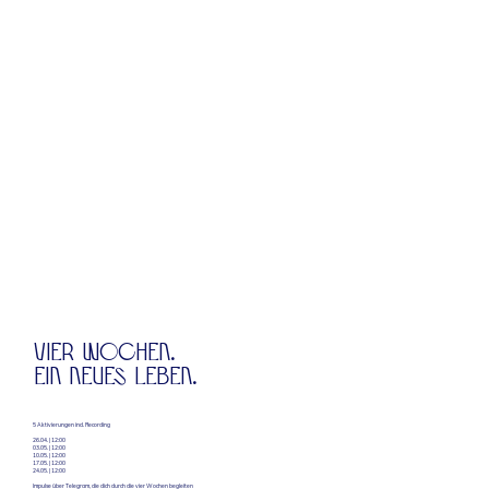
VIER WOCHEN.
EIN NEUES LEBEN.
5 Aktivierungen incl. Recording
26.04. | 12:00
03.05. | 12:00
10.05. | 12:00
17.05. | 12:00
24.05. | 12:00
Impulse über Telegram, die dich durch die vier Wochen begleiten